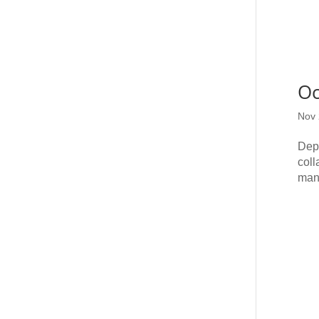
Oc
Nov 
Depu
coll
mani