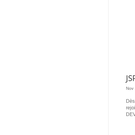
JS
Nov 
Dès 
rej
DEVE