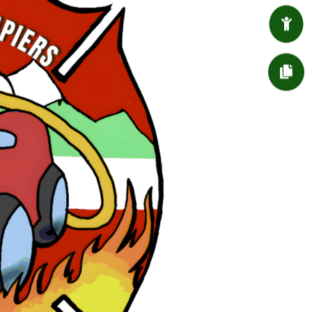

ENFANT / JEUNESSE

DÉMARCHES ADMIN.