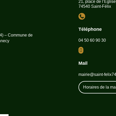
21, place de l’Eglise
74540 Saint-Félix

Téléphone
(74) – Commune de
04 50 60 90 30
nnecy

Mail
mairie@saint-felix7
Horaires de la mai