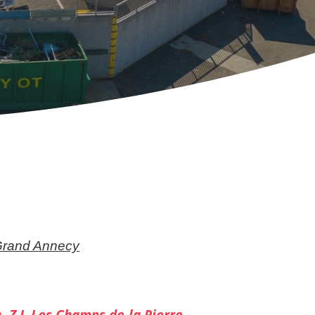
n Grand Annecy
),
Z.I. Les Champs de la Pierre