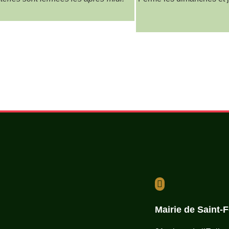

Mairie de Saint-F