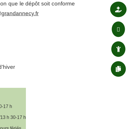
tion que le dépôt soit conforme

SANTÉ
@grandannecy.fr

ASSOCIATIONS

ENFANT / JEUNESSE
d’hiver

DÉMARCHES ADMIN.
0-17 h
/13 h 30-17 h
ours fériés