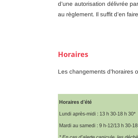
d’une autorisation délivrée pa
au règlement. Il suffit d’en fa
Horaires
Les changements d’horaires ont
Horaires d’été
Lundi après-midi : 13 h 30-18 h 30*
Mardi au samedi : 9 h-12/13 h 30-18
* En cas d’alerte canicule, les déchè