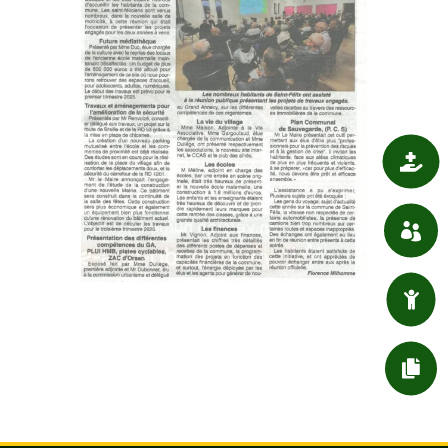

SANTÉ

ASSOCIATIONS

ENFANT / JEUNESSE

DÉMARCHES ADMIN.