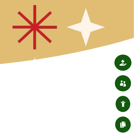

SANTÉ

ASSOCIATIONS

ENFANT / JEUNESSE

DÉMARCHES ADMIN.