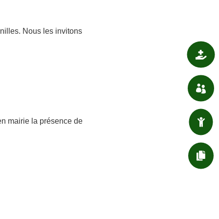
illes. Nous les invitons

SANTÉ

ASSOCIATIONS

en mairie la présence de
ENFANT / JEUNESSE

DÉMARCHES ADMIN.