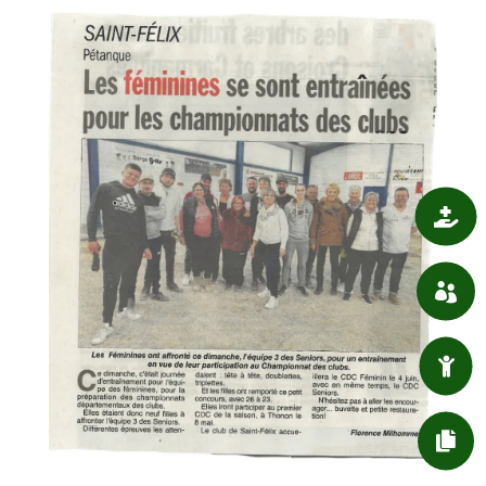

SANTÉ

ASSOCIATIONS

ENFANT / JEUNESSE

DÉMARCHES ADMIN.