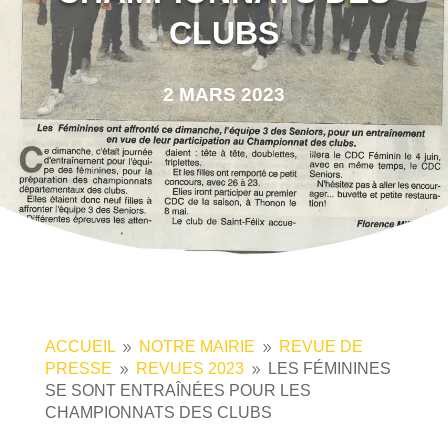
CLUBS
2 MARS 2023
ACCUEIL
NOTRE MAIRIE
REVUE DE
9
9
PRESSE
REVUES 2023
LES FÉMININES
9
9
SE SONT ENTRAÎNÉES POUR LES
CHAMPIONNATS DES CLUBS