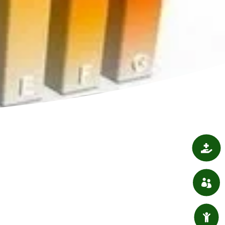

SANTÉ

ASSOCIATIONS

ENFANT / JEUNESSE