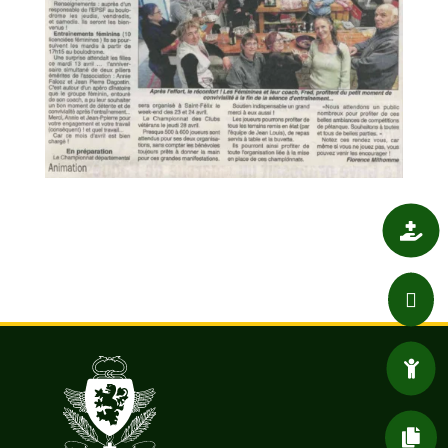

SANTÉ

ASSOCIATIONS

ENFANT / JEUNESSE

DÉMARCHES ADMIN.