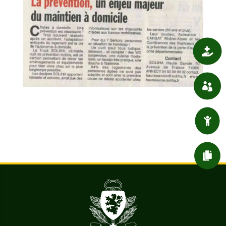

SANTÉ

ASSOCIATIONS

ENFANT / JEUNESSE

DÉMARCHES ADMIN.