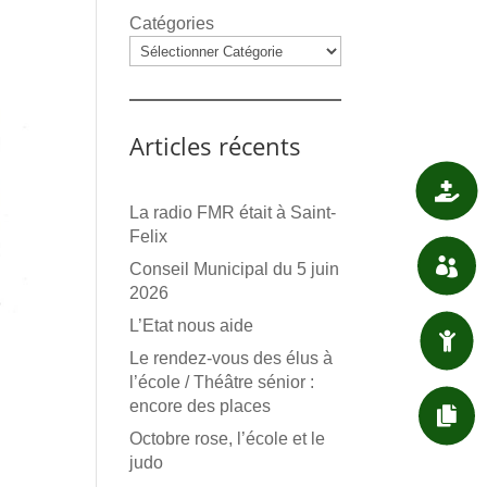
Catégories
Articles récents

SANTÉ
La radio FMR était à Saint-
Felix

ASSOCIATIONS
Conseil Municipal du 5 juin
2026
L’Etat nous aide

ENFANT / JEUNESSE
Le rendez-vous des élus à
l’école / Théâtre sénior :
encore des places

DÉMARCHES ADMIN.
Octobre rose, l’école et le
judo