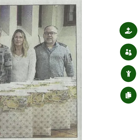

SANTÉ

ASSOCIATIONS

ENFANT / JEUNESSE

DÉMARCHES ADMIN.