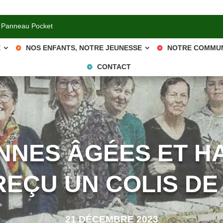
 Panneau Pocket
E
NOS ENFANTS, NOTRE JEUNESSE
NOTRE COMMU
CONTACT
NNES ÂGÉES ET H
REÇU UN COLIS DE
21 DÉCEMBRE 2023