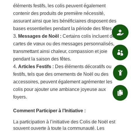
éléments festifs, les colis peuvent également
contenir des produits de première nécessité,
assurant ainsi que les bénéficiaires disposent des
bases essentielles pendant la période des fêtes.

SANTÉ
Messages de Noël :
Certains colis incluent des
cartes de vœux ou des messages personnalisés,
transmettant ainsi chaleur, compassion et joie

ASSOCIATIONS
pendant la saison des fêtes.
Articles Festifs :
Des éléments décoratifs ou

ENFANT / JEUNESSE
festifs, tels que des ornements de Noël ou des
accessoires, peuvent également agrémenter les
colis pour ajouter une ambiance joyeuse aux

DÉMARCHES ADMIN.
foyers.
Comment Participer à l’Initiative :
La participation à l’initiative des Colis de Noël est
souvent ouverte à toute la communauté. Les